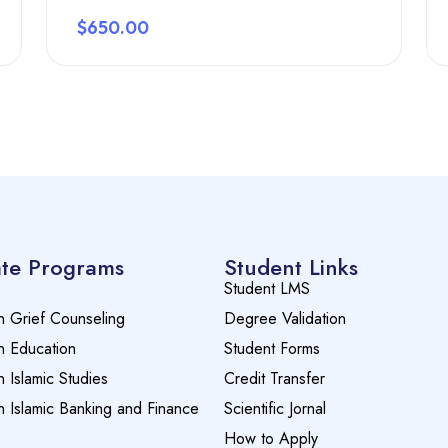
$650.00
Preview this course
te Programs
Student Links
Student LMS
n Grief Counseling
Degree Validation
n Education
Student Forms
n Islamic Studies
Credit Transfer
n Islamic Banking and Finance
Scientific Jornal
How to Apply