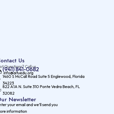
ontact Us
ot Questions? Call us
(941) 841-0682
info@aituedu.org
1460 S McCall Road Suite 5 Englewood, Florida
34223
822 A1A N. Suite 310 Ponte Vedra Beach, FL
32082
ur Newsletter
nter your email and we’ll send you
ore information