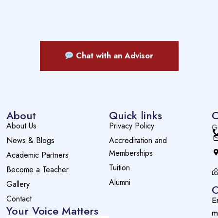
Chat with an Advisor
About
Quick links
C
About Us
Privacy Policy
G
News & Blogs
Accreditation and
Memberships
Academic Partners
Tuition
Become a Teacher
Alumni
Gallery
O
Contact
E
Your Voice Matters
m